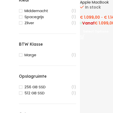
Kleur
Apple MacBook
In stock
Middernacht
(1)
Spacegrijs
(1)
€
1.099,00
-
€
1.1
Zilver
(1)
Vanaf
€
1.099,0
Select Options
BTW Klasse
Marge
(1)
Opslagruimte
256 GB SSD
(1)
512 GB SSD
(1)