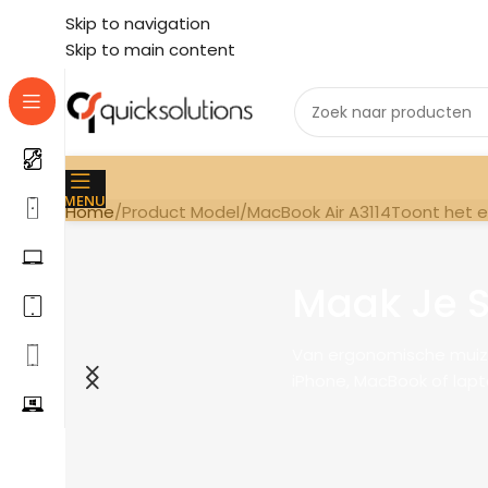
Skip to navigation
Skip to main content
MENU
Home
Product Model
MacBook Air A3114
Toont het e
Maak Je 
Van ergonomische muizen 
iPhone, MacBook of lapt