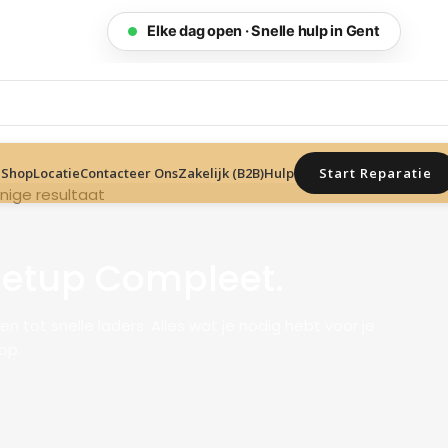
Elke dag open · Snelle hulp in Gent
Start Reparatie
Shop
Locatie
Contacteer Ons
Zakelijk (B2B)
Hulp
nige resultaat
Setup Compleet.
tot snelle laders. Alles wat je nodig hebt voor je
op.