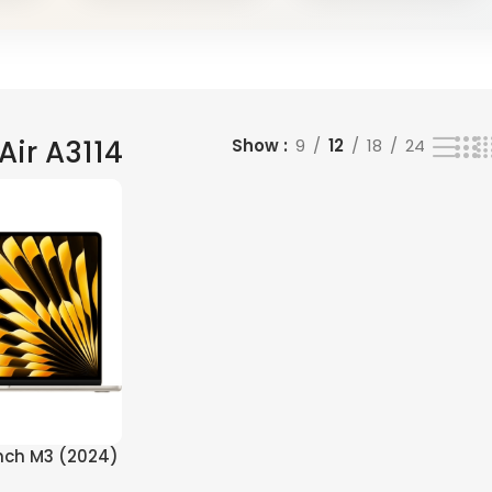
ir A3114
Show
9
12
18
24
inch M3 (2024)