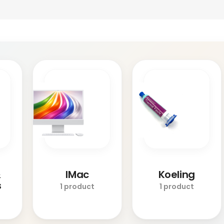
&
IMac
Koeling
s
1 product
1 product
s