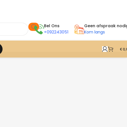
Bel Ons
Geen afspraak nodi
+092243051
Kom langs
€
0,