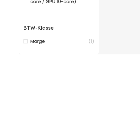
core / GPU 10-core)
BTW-Klasse
Marge
(1)