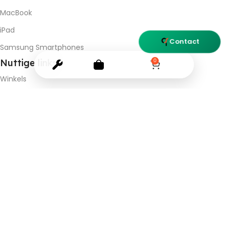
MacBook
iPad
Contact
Samsung Smartphones
Nuttige
links
0
Winkels
Contact ons
BTW BE 0537.681.985
© 2026
Quicksolutions
. All rights reserved