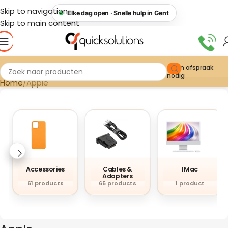
Skip to navigation
Elke dag open · Snelle hulp in Gent
Skip to main content
Geen afspraak
nodig
Home
Apple
Accessories
Cables &
IMac
Adapters
61 products
65 products
1 product