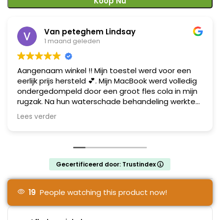
Koop Nu
Van peteghem Lindsay
1 maand geleden
Aangenaam winkel !! Mijn toestel werd voor een
eerlijk prijs hersteld 💕. Mijn MacBook werd volledig
ondergedompeld door een groot fles cola in mijn
rugzak. Na hun waterschade behandeling werkte
mijn toestel zoals het moet ! Al mijn data heb ik
Lees verder
gelukkig terug gerecupereerd !! Mij zien ze zeker
terug ! MacBook herteld in Gent en dit met een
glimlach .
Gecertificeerd door: Trustindex
19
People watching this product now!