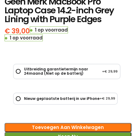
Geen Merk MacBook Pro
Laptop Case 14.2-inch Grey
Lining with Purple Edges
€
39,00
1 op voorraad
1 op voorraad
Uitbreiding garantietermijn naar
+
€
29,99
24maand (Niet op de batterij)
Nieuw geplaatste batterij in uw iPhone
+
€
29,99
Toevoegen Aan Winkelwagen