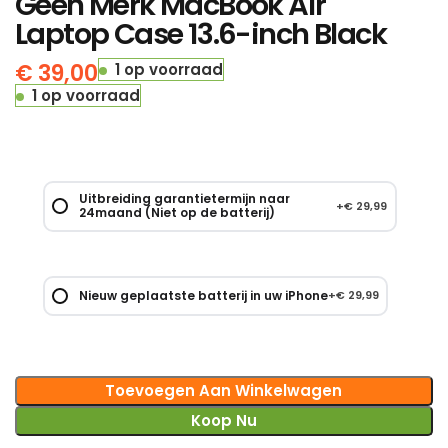
Geen Merk MacBook Air
Laptop Case 13.6-inch Black
€
39,00
1 op voorraad
1 op voorraad
Uitbreiding garantietermijn naar
+
€
29,99
24maand (Niet op de batterij)
Nieuw geplaatste batterij in uw iPhone
+
€
29,99
Toevoegen Aan Winkelwagen
Koop Nu