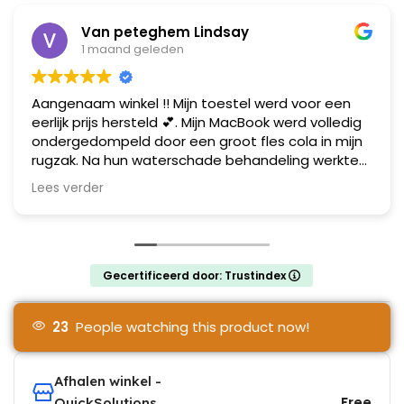
Van peteghem Lindsay
1 maand geleden
Aangenaam winkel !! Mijn toestel werd voor een
eerlijk prijs hersteld 💕. Mijn MacBook werd volledig
ondergedompeld door een groot fles cola in mijn
rugzak. Na hun waterschade behandeling werkte
mijn toestel zoals het moet ! Al mijn data heb ik
Lees verder
gelukkig terug gerecupereerd !! Mij zien ze zeker
terug ! MacBook herteld in Gent en dit met een
glimlach .
Gecertificeerd door: Trustindex
23
People watching this product now!
Afhalen winkel -
Free
QuickSolutions.