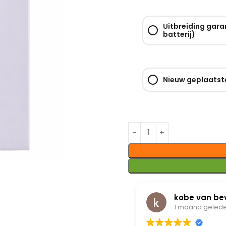
Uitbreiding gara
batterij)
Nieuw geplaatste
Van peteghem Lindsay
kobe van be
1 maand geleden
1 maand geled