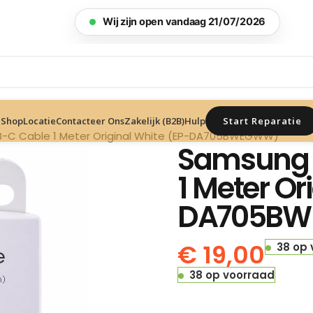
Wij zijn open vandaag 21/07/2026
Start Reparatie
Shop
Locatie
Contacteer Ons
Zakelijk (B2B)
Hulp
-C Cable 1 Meter Original White (EP-DA705BWEGWW)
Samsung 
1 Meter Or
DA705B
€
19,00
38 op
38 op voorraad