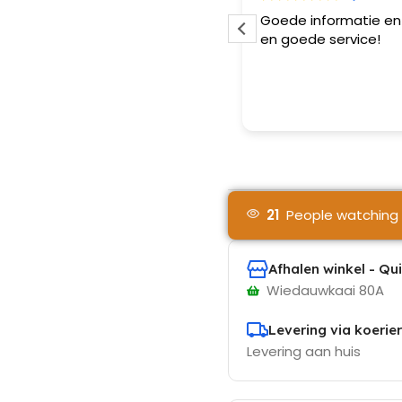
ngenaam winkel !! Mijn toestel
Goede informatie en 
rd voor een eerlijk prijs
en goede service!
rsteld 💕. Mijn MacBook werd
olledig ondergedompeld door
ola in mijn rugzak.
es verder
a hun waterschade
ehandeling werkte mijn toestel
als het moet ! Al mijn data heb
 gelukkig terug gerecupereerd !!
j zien ze zeker terug ! MacBook
rteld in Gent en dit met een
21
People watching 
imlach .
Afhalen winkel - Qu
Wiedauwkaai 80A
Levering via koerier
Levering aan huis