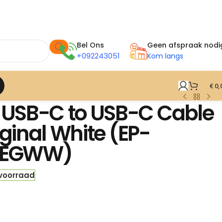
Bel Ons
Geen afspraak nodi
+092243051
Kom langs
€
0,
USB-C to USB-C Cable
iginal White (EP-
WEGWW)
 voorraad