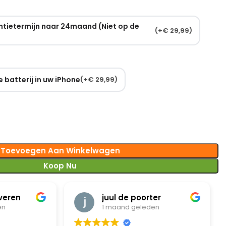
ntietermijn naar 24maand (Niet op de
(
+
€
29,99
)
 batterij in uw iPhone
(
+
€
29,99
)
Toevoegen Aan Winkelwagen
Koop Nu
veren
juul de poorter
en
1 maand geleden