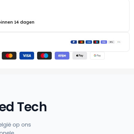
binnen 14 dagen
hed Tech
elgië op ons
onele