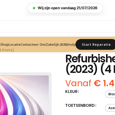
Zonder afspraak · Hersteld binnen 1u
Start Reparatie
Shop
Locatie
Contacteer Ons
Zakelijk (B2B)
Hulp
4 Ports)
Refurbish
(2023) (4 
Vanaf
€
1.
KLEUR
Bla
TOETSENBORD
Aze