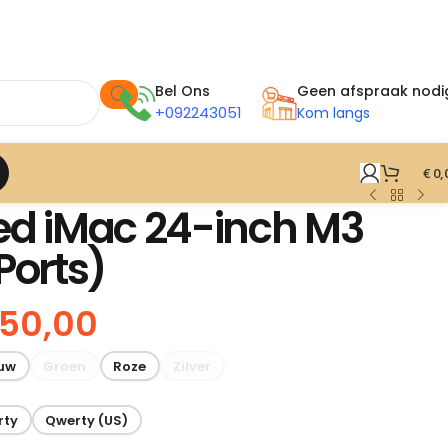
Bel Ons
Geen afspraak nodi
+092243051
Kom langs
€
0,
ed iMac 24-inch M3
Ports)
450,00
uw
Groen
Roze
Zilver
rty
Qwerty (US)