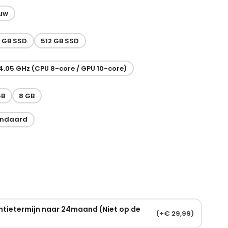
uw
 GB SSD
512 GB SSD
4.05 GHz (CPU 8-core / GPU 10-core)
GB
8 GB
andaard
ntietermijn naar 24maand (Niet op de
(
+
€
29,99
)