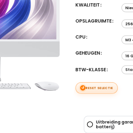
KWALITEIT
Nie
OPSLAGRUIMTE
256
CPU
M3 
GEHEUGEN
16 
BTW-KLASSE
St
RESET SELECTIE
Uitbreiding gara
batterij)