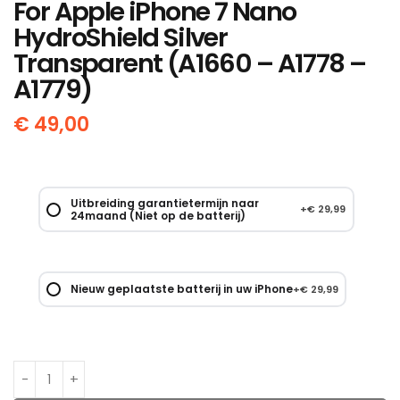
For Apple iPhone 7 Nano
HydroShield Silver
Transparent (A1660 – A1778 –
A1779)
€
49,00
Uitbreiding garantietermijn naar
+
€
29,99
24maand (Niet op de batterij)
Nieuw geplaatste batterij in uw iPhone
+
€
29,99