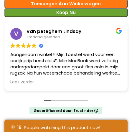
Toevoegen Aan Winkelwagen
Koop Nu
Van peteghem Lindsay
1 maand geleden
Aangenaam winkel !! Mijn toestel werd voor een
eerlijk prijs hersteld 💕. Mijn MacBook werd volledig
ondergedompeld door een groot fles cola in mijn
rugzak. Na hun waterschade behandeling werkte
mijn toestel zoals het moet ! Al mijn data heb ik
Lees verder
gelukkig terug gerecupereerd !! Mij zien ze zeker
terug ! MacBook herteld in Gent en dit met een
glimlach .
Gecertificeerd door: Trustindex
16
People watching this product now!