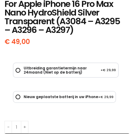
For Apple iPhone 16 Pro Max
Nano HydroShield Silver
Transparent (A3084 – A3295
– A3296 – A3297)
€
49,00
Uitbreiding garantietermijn naar
+
€
29,99
24maand (Niet op de batterij)
Nieuw geplaatste batterij in uw iPhone
+
€
29,99