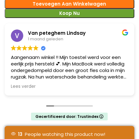
Toevoegen Aan Winkelwagen
Koop Nu
Van peteghem Lindsay
1 maand geleden
Aangenaam winkel !! Mijn toestel werd voor een
eerlijk prijs hersteld 💕. Mijn MacBook werd volledig
ondergedompeld door een groot fles cola in mijn
rugzak. Na hun waterschade behandeling werkte
mijn toestel zoals het moet ! Al mijn data heb ik
Lees verder
gelukkig terug gerecupereerd !! Mij zien ze zeker
terug ! MacBook herteld in Gent en dit met een
glimlach .
Gecertificeerd door: Trustindex
13
People watching this product now!