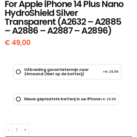
For Apple iPhone 14 Plus Nano
HydroShield Silver
Transparent (A2632 – A2885
– A2886 – A2887 – A2896)
€
49,00
Uitbreiding garantietermijn naar
+
€
29,99
24maand (Niet op de batterij)
Nieuw geplaatste batterij in uw iPhone
+
€
29,99