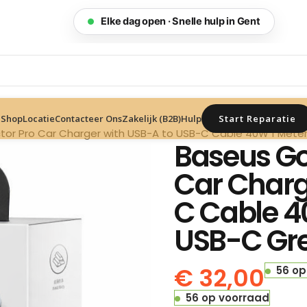
Elke dag open · Snelle hulp in Gent
Start Reparatie
Shop
Locatie
Contacteer Ons
Zakelijk (B2B)
Hulp
or Pro Car Charger with USB-A to USB-C Cable 40W 1 Met
Baseus Go
Car Charg
C Cable 4
USB-C Gr
€
32,00
56 op
56 op voorraad