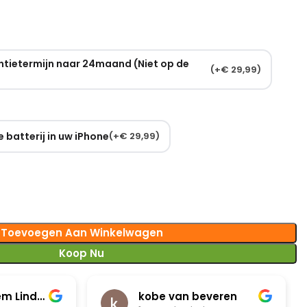
ntietermijn naar 24maand (Niet op de
(
+
€
29,99
)
 batterij in uw iPhone
(
+
€
29,99
)
Toevoegen Aan Winkelwagen
Koop Nu
Van peteghem Lindsay
kobe van beveren