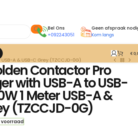
Bel Ons
Geen afspraak nodi
+092243051
Kom langs
€
0,
er USB-A & USB-C Grey (TZCCJD-0G)
lden Contactor Pro
er with USB-A to USB-
0W 1 Meter USB-A &
ey (TZCCJD-0G)
 voorraad