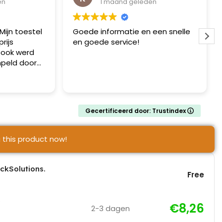
en
1 maand geleden
Mijn toestel
Goede informatie en een snelle
rijs
en goede service!
cBook werd
peld door
ijn toestel
ijn data heb
Gecertificeerd door: Trustindex
ecupereerd !!
ug ! MacBook
it met een
 this product now!
ickSolutions.
Free
€8,26
2-3 dagen