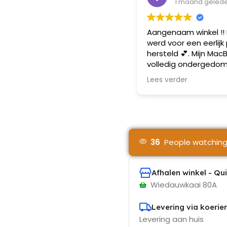
1 maand geled
Aangenaam winkel !! 
werd voor een eerlijk p
hersteld 💕. Mijn Ma
volledig ondergedom
een groot fles cola in mijn rugzak.
Lees verder
Na hun waterschade
behandeling werkte m
zoals het moet ! Al m
ik gelukkig terug ger
Mij zien ze zeker ter
herteld in Gent en d
36
People watching
glimlach .
Afhalen winkel - Qu
Wiedauwkaai 80A
Levering via koerier
Levering aan huis