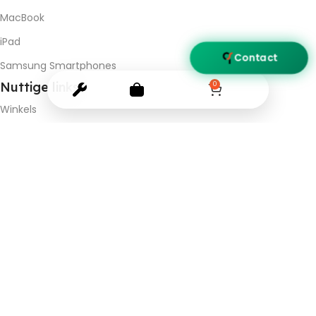
MacBook
iPad
Contact
Samsung Smartphones
Nuttige
links
0
Winkels
Contact ons
BTW BE 0537.681.985
© 2026
Quicksolutions
. All rights reserved