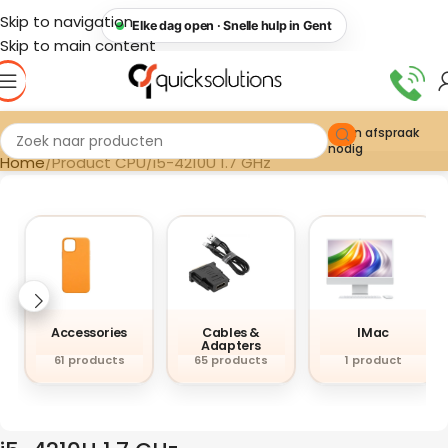
Skip to navigation
Elke dag open · Snelle hulp in Gent
Skip to main content
Geen afspraak
nodig
Home
Product CPU
i5-4210U 1.7 GHz
Accessories
Cables &
IMac
Adapters
61 products
65 products
1 product