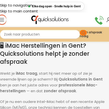
Skip to navigation
Elke dag open · Snelle hulp in Gent
Skip to main content
Geen afspraak
nodig
🖥️ iMac Herstellingen in Gent?
Quicksolutions helpt je zonder
afspraak
Werkt je
iMac traag
, start hij niet meer op of zie je
vreemde lijnen op je scherm? Bij
Quicksolutions in Gent
ben je aan het juiste adres voor
professionele iMac-
herstellingen
— en dat
zonder afspraak
.
Of je nu een oudere Intel-iMac hebt of een recente Apple
Silicon (M1/M3), onze technici kennen de toestellen van