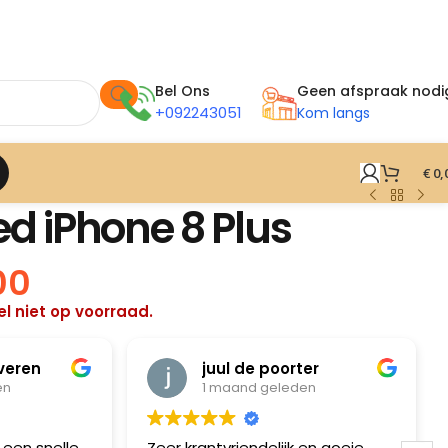
Bel Ons
Geen afspraak nodi
+092243051
Kom langs
€
0,
d iPhone 8 Plus
00
l niet op voorraad.
veren
juul de poorter
en
1 maand geleden
een snelle
Zeer krantvriendelijk en goeie