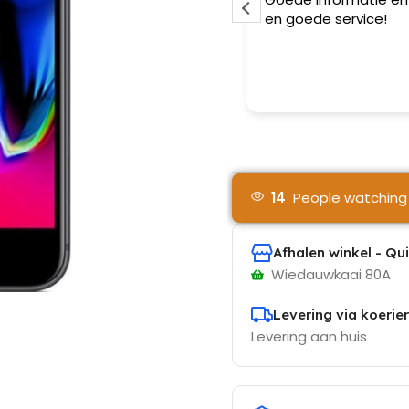
rd voor een eerlijk prijs
en goede service!
rsteld 💕. Mijn MacBook werd
olledig ondergedompeld door
ola in mijn rugzak.
es verder
a hun waterschade
ehandeling werkte mijn toestel
als het moet ! Al mijn data heb
 gelukkig terug gerecupereerd !!
j zien ze zeker terug ! MacBook
rteld in Gent en dit met een
14
People watching 
imlach .
Afhalen winkel - Qu
Wiedauwkaai 80A
Levering via koerier
Levering aan huis