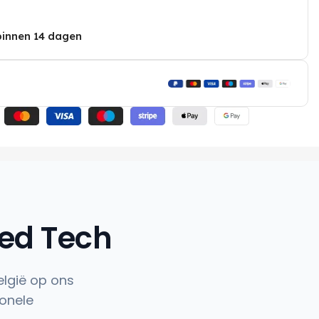
binnen 14 dagen
hed Tech
elgië op ons
onele