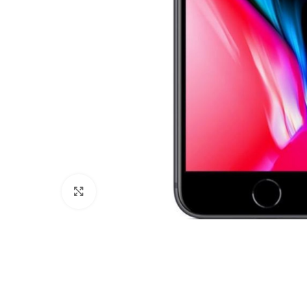
we
he
v
een groot fles c
Le
N
b
zo
ik
Mi
he
gl
Click to enlarge