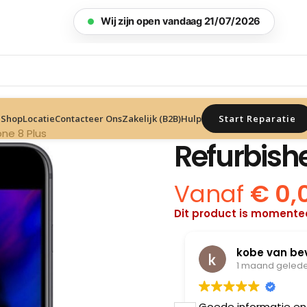
Wij zijn open vandaag 21/07/2026
Start Reparatie
Shop
Locatie
Contacteer Ons
Zakelijk (B2B)
Hulp
ne 8 Plus
Refurbishe
Vanaf
€
0,
Dit product is momentee
Van peteghem Lindsay
kobe van be
1 maand geleden
1 maand geled
ngenaam winkel !! Mijn toestel
Goede informatie en 