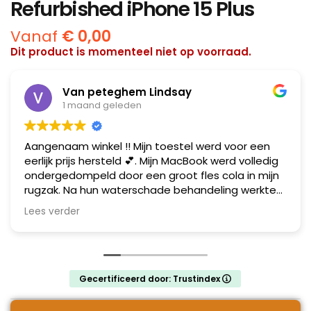
Refurbished iPhone 15 Plus
Vanaf
€
0,00
Dit product is momenteel niet op voorraad.
Van peteghem Lindsay
1 maand geleden
Aangenaam winkel !! Mijn toestel werd voor een
eerlijk prijs hersteld 💕. Mijn MacBook werd volledig
ondergedompeld door een groot fles cola in mijn
rugzak. Na hun waterschade behandeling werkte
mijn toestel zoals het moet ! Al mijn data heb ik
Lees verder
gelukkig terug gerecupereerd !! Mij zien ze zeker
terug ! MacBook herteld in Gent en dit met een
glimlach .
Gecertificeerd door: Trustindex