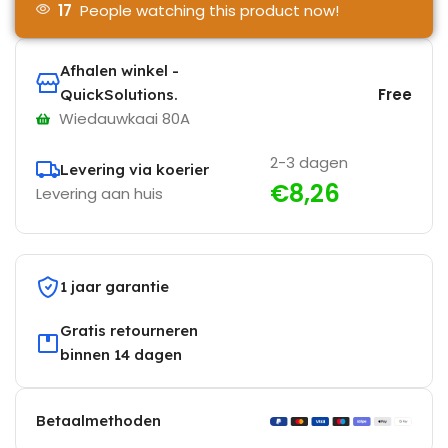
17
People watching this product now!
Afhalen winkel -
Free
QuickSolutions.
Wiedauwkaai 80A
2-3 dagen
Levering via koerier
€8,26
Levering aan huis
1 jaar garantie
Gratis retourneren
binnen 14 dagen
Betaalmethoden