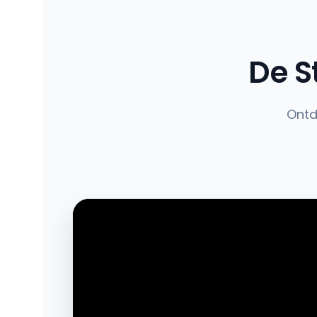
De S
Ontd