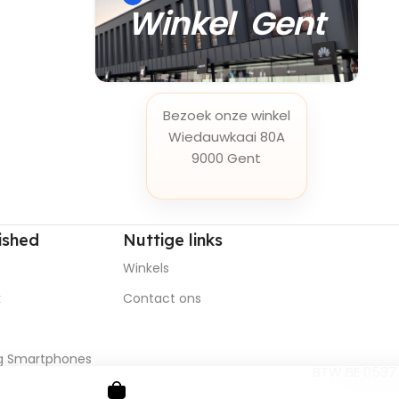
Winkel Gent
Bezoek onze winkel
Wiedauwkaai 80A
9000 Gent
ished
Nuttige
links
Winkels
k
Contact ons
 Smartphones
BTW BE 0537.