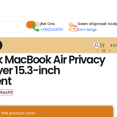
Bel Ons
Geen afspraak nodi
+092243051
Kom langs
€
0,
 MacBook Air Privacy
er 15.3-inch
nt
rkocht
 this product now!