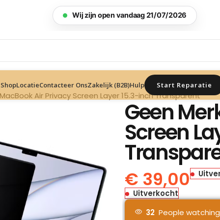
Wij zijn open vandaag 21/07/2026
Start Reparatie
Shop
Locatie
Contacteer Ons
Zakelijk (B2B)
Hulp
MacBook Air Privacy Screen Layer 15.3-inch Transparent
Geen Merk
Screen Lay
Transpare
€
39,00
Uitve
Uitverkocht
32
People watching