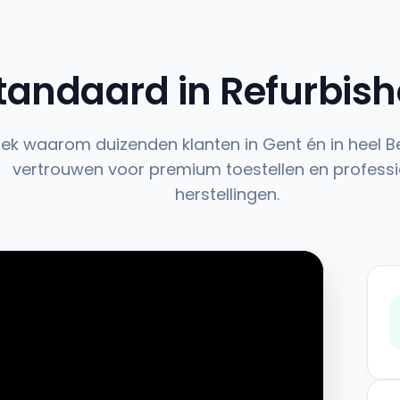
tandaard in Refurbis
ek waarom duizenden klanten in Gent én in heel B
vertrouwen voor premium toestellen en professi
herstellingen.