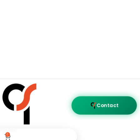
Contact
681.985
0