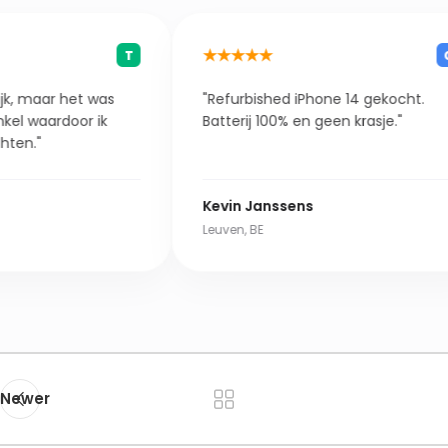
★★★★★
★★★★
G
"Refurbished iPhone 14 gekocht.
"Goede re
Batterij 100% en geen krasje."
hoger d
kwaliteit 
Kevin Janssens
Laura M
Leuven, BE
Hasselt, B
Newer