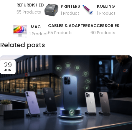
REFURBISHED
PRINTERS
KOELING
65 Products
1 Product
1 Product
CABLES & ADAPTERS
ACCESSORIES
IMAC
65 Products
60 Products
1 Product
Related posts
29
JUN