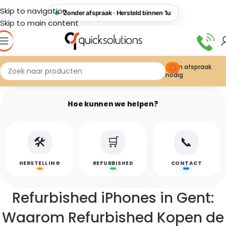
Skip to navigation
Zonder afspraak · Hersteld binnen 1u
Skip to main content
Geen afspraak
nodig
Hoe kunnen we helpen?
🛠️
🛒
📞
HERSTELLING
REFURBISHED
CONTACT
Refurbished iPhones in Gent:
Waarom Refurbished Kopen de