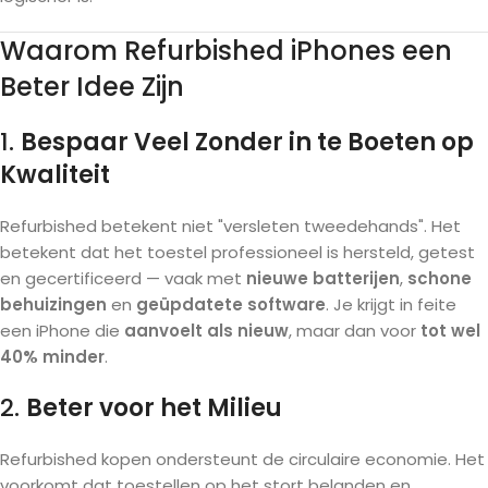
Waarom Refurbished iPhones een
Beter Idee Zijn
1.
Bespaar Veel Zonder in te Boeten op
Kwaliteit
Refurbished betekent niet "versleten tweedehands". Het
betekent dat het toestel professioneel is hersteld, getest
en gecertificeerd — vaak met
nieuwe batterijen
,
schone
behuizingen
en
geüpdatete software
. Je krijgt in feite
een iPhone die
aanvoelt als nieuw
, maar dan voor
tot wel
40% minder
.
2.
Beter voor het Milieu
Refurbished kopen ondersteunt de circulaire economie. Het
voorkomt dat toestellen op het stort belanden en