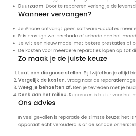
Duurzaam:
Door te repareren verleng je de levensdu
Wanneer vervangen?
Je iPhone ontvangt geen software-updates meer en i
Er is ernstige waterschade of schade aan het moede
Je wilt een nieuw model met betere prestaties of 
De kosten voor meerdere reparaties lopen op tot dich
Zo maak je de juiste keuze
Laat een diagnose stellen.
Bij twijfel kun je altijd
Vergelijk de kosten.
Vraag naar de reparatiemogelij
Weeg je behoeften af.
Ben je tevreden met je huid
Denk aan het milieu.
Repareren is beter voor het m
Ons advies
In veel gevallen is reparatie de slimste keuze: het i
apparaat echt verouderd is of de schade onherstelb