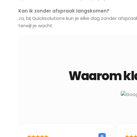
Kan ik zonder afspraak langskomen?
Ja, bij Quicksolutions kun je elke dag zonder afspra
terwijl je wacht.
Waarom kla
★★★★
★★★½☆
G