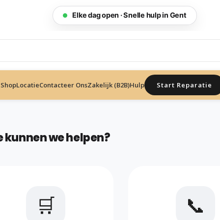
Wij zijn open vandaag 21/07/2026
Start Reparatie
Shop
Locatie
Contacteer Ons
Zakelijk (B2B)
Hulp
e kunnen we helpen?
🛒
📞