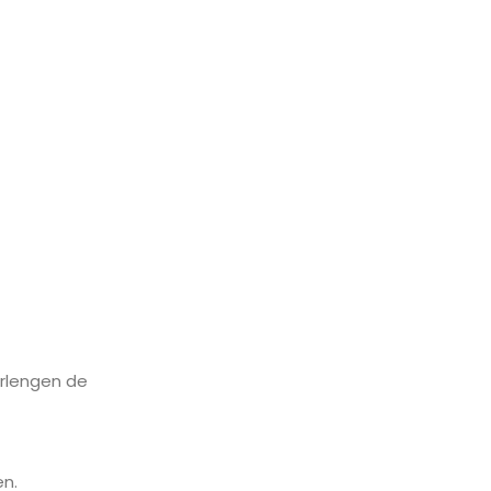
erlengen de
en.