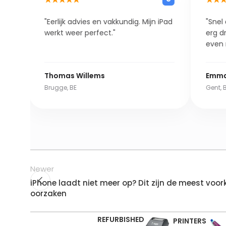
rlijk advies en vakkundig. Mijn iPad
"Snel en vriendelijk,
kt weer perfect."
erg druk in de winkel
even moest wachten
omas Willems
Emma Claeys
gge, BE
Gent, BE
Newer
iPhone laadt niet meer op? Dit zijn de meest vo
oorzaken
REFURBISHED
PRINTERS