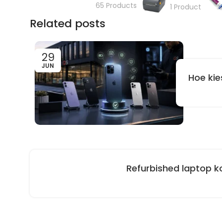
65 Products
1 Product
Related posts
29
JUN
Hoe kie
Refurbished laptop k