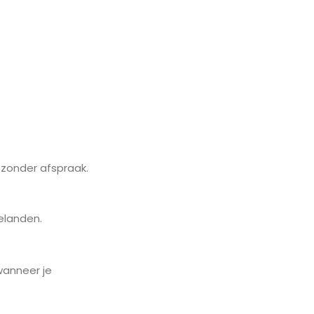
n zonder afspraak.
elanden.
 wanneer je