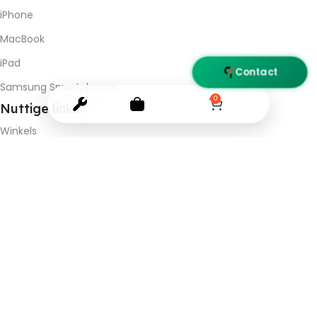
iPhone
MacBook
iPad
Contact
Samsung Smartphones
0
Nuttige
links
Winkels
Contact ons
BTW BE 0537.681.985
© 2026
Quicksolutions
. All rights reserved